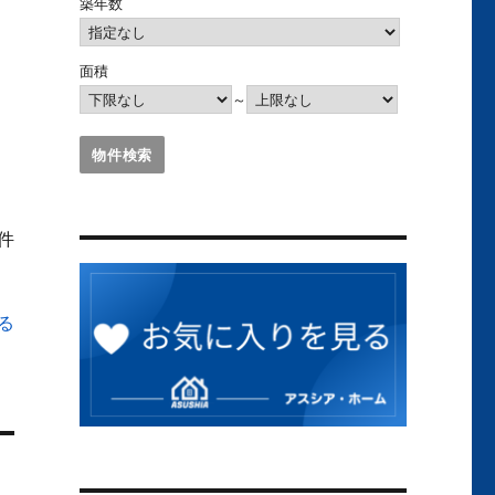
築年数
面積
～
1件
る