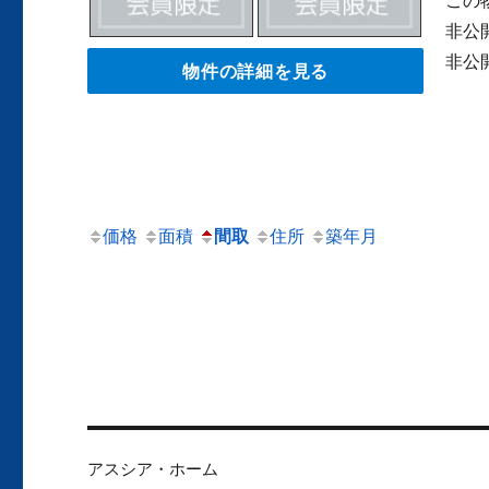
非公
非公
物件の詳細を見る
価格
面積
間取
住所
築年月
アスシア・ホーム