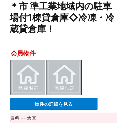
＊市 準工業地域内の駐車
場付1棟貸倉庫◇冷凍・冷
蔵貸倉庫！
会員物件
物件の詳細を見る
--
賃料
倉庫