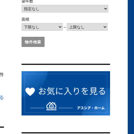
築年数
面積
～
1件
る