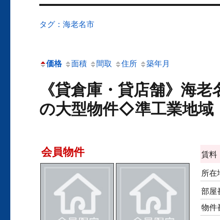
タグ：海老名市
価格
面積
間取
住所
築年月
《貸倉庫・貸店舗》海老
の大型物件◇準工業地域
会員物件
賃料
所在
部屋
物件